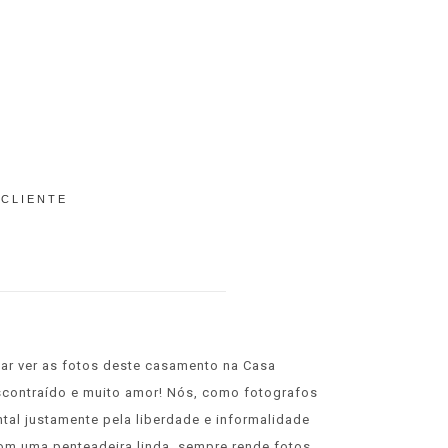
 CLIENTE
sar ver as fotos deste casamento na Casa
scontraído e muito amor! Nós, como fotografos
al justamente pela liberdade e informalidade
om uma penteadeira linda, sempre rende fotos