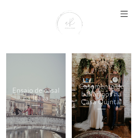
Casamento de
Ensaio de casal
bailarinos na
na Itália
Casa Quintal