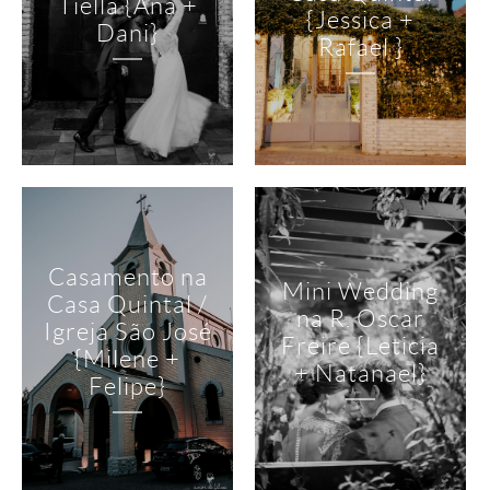
Tiella {Ana +
{Jessica +
Dani}
Rafael }
Casamento na
Mini Wedding
Casa Quintal /
na R. Oscar
Igreja São José
Freire {Leticia
{Milene +
+ Natanael}
Felipe}