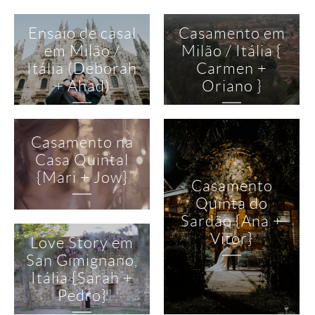
Ensaio de casal
Casamento em
em Milão /
Milão / Itália {
Itália (Deborah
Carmen +
+ Ahad)
Oriano }
Casamento na
Casa Quintal
{Mari + Jow}
Casamento
Quinta do
Sardão {Ana +
Vitor}
Love Story em
San Gimignano,
Itália {Sarah +
Pedro}