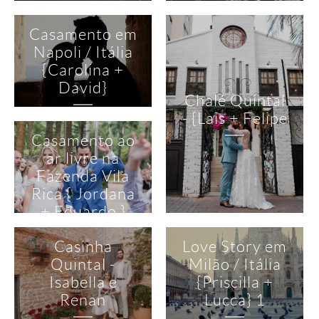
Casamento em
Napoli / Itália
{Carolina +
David}
Chalé Quintal
- {Lais + Felipe
Casamento ao
ar livre na
Fazenda Vila
Rica { Jordana
+ Eduardo }
Casinha
Love Story em
Quintal -
Milão / Itália
Isabella e
{Priscilla +
Renan
Lucca} 1