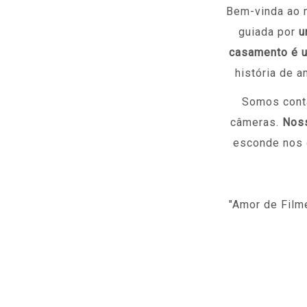
Bem-vinda ao 
guiada por
u
casamento é u
história de 
Somos conta
câmeras.
Noss
esconde nos d
"Amor de Film