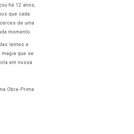
ou há 12 anos,
mos que cada
icerces de uma
cada momento.
das lentes e
a magia que se
 nota em nossa
Uma Obra-Prima